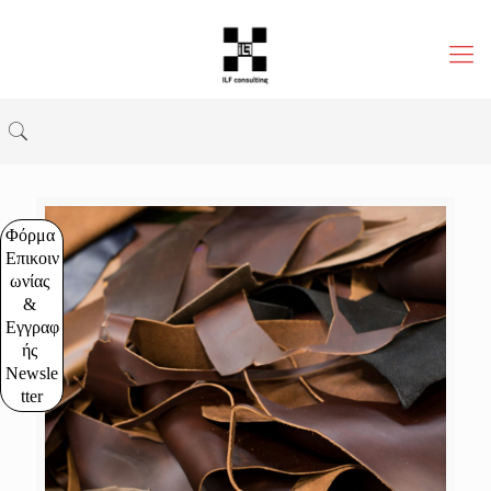
Φόρμα 
Επικοιν
ωνίας 
& 
Εγγραφ
ής 
Newsle
tter