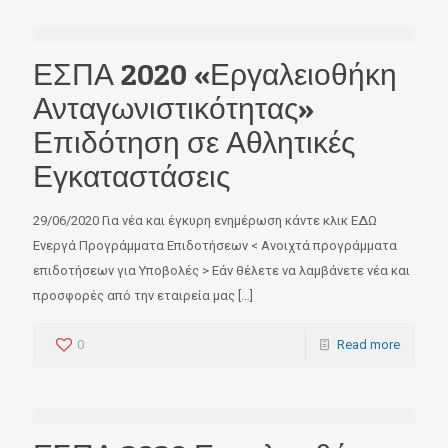
Email
ΕΣΠΑ 2020 «Εργαλειοθήκη
Ανταγωνιστικότητας»
Επιδότηση σε Αθλητικές
Εγκαταστάσεις
* Κάνοντας εγγραφή συμφωνείτε να γραφτείτε, με
29/06/2020 Για νέα και έγκυρη ενημέρωση κάντε κλικ ΕΔΩ
σκοπό την ενημέρωση σας, για επιδοτούμενα
Ενεργά Προγράμματα Επιδοτήσεων < Ανοιχτά προγράμματα
προγράμματα, χρηματοδοτικά εργαλεία.
επιδοτήσεων για Υποβολές > Εάν θέλετε να λαμβάνετε νέα και
* Έχετε το δικαίωμα ανά πάσα στιγμή να ζητήσετε
προσφορές από την εταιρεία μας
[…]
τη διαγραφή σας.
0
Read more