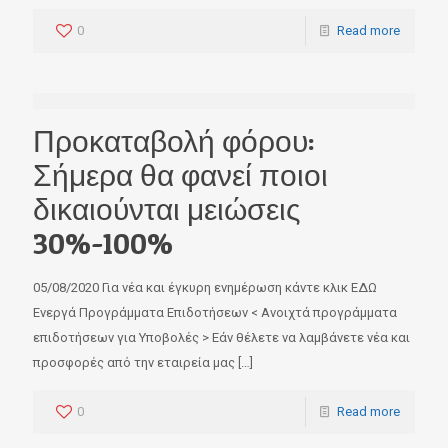
0
Read more
Προκαταβολή φόρου:
Σήμερα θα φανεί ποιοι
OK
δικαιούνται μειώσεις
Καλώς ήρθατε
30%-100%
Ενημερωθείτε άμεσα, έγκαιρα και έγκυρα για τα
επιδοτούμενα προγράμματα και όλα τα
05/08/2020 Για νέα και έγκυρη ενημέρωση κάντε κλικ ΕΔΩ
χρηματοδοτούμενα εργαλεία
Ενεργά Προγράμματα Επιδοτήσεων < Ανοιχτά προγράμματα
επιδοτήσεων για Υποβολές > Εάν θέλετε να λαμβάνετε νέα και
προσφορές από την εταιρεία μας
[…]
Name
0
Read more