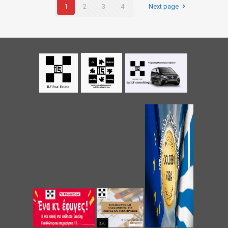
1
2
3
4
Next page