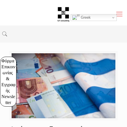
Greek
Φόρμα 
Επικοιν
ωνίας 
& 
Εγγραφ
ής 
Newsle
tter