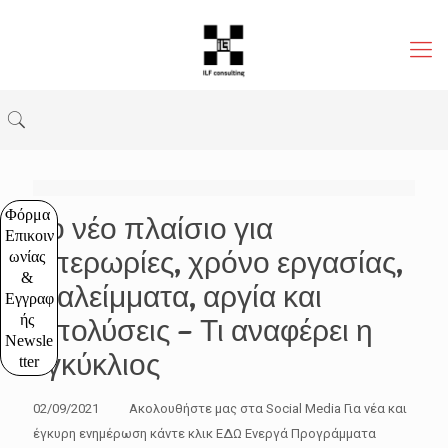
Φόρμα 
Το νέο πλαίσιο για
Επικοιν
υπερωρίες, χρόνο εργασίας,
ωνίας 
& 
διαλείμματα, αργία και
Εγγραφ
ής 
απολύσεις – Τι αναφέρει η
Newsle
εγκύκλιος
tter
02/09/2021 Ακολουθήστε μας στα Social Media Για νέα και
έγκυρη ενημέρωση κάντε κλικ ΕΔΩ Ενεργά Προγράμματα