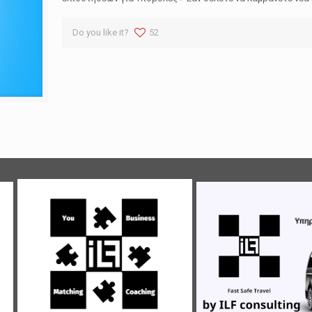
Do you like it?
52