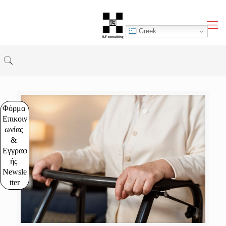
Greek
Φόρμα 
Επικοιν
ωνίας 
& 
Εγγραφ
ής 
Newsle
tter