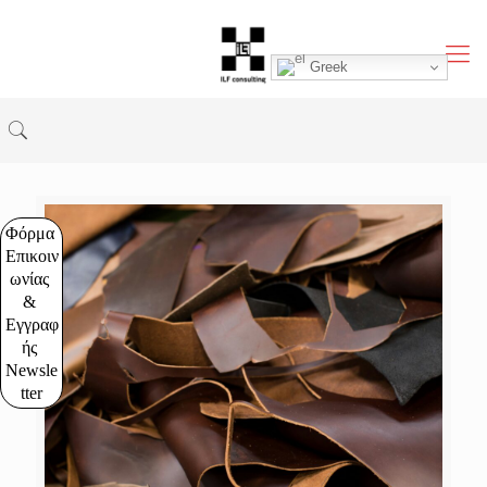
Greek
Φόρμα 
Επικοιν
ωνίας 
& 
Εγγραφ
ής 
Newsle
tter