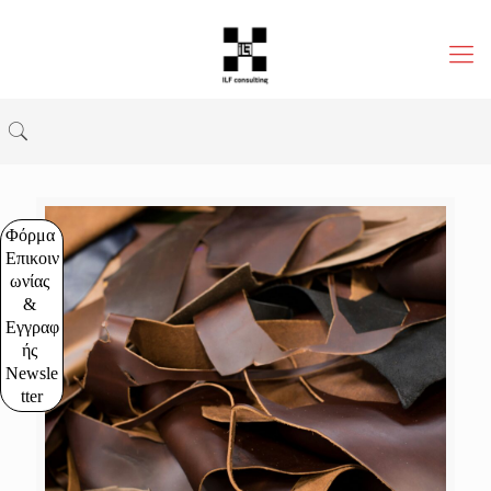
Φόρμα 
Επικοιν
ωνίας 
& 
Εγγραφ
ής 
Newsle
tter