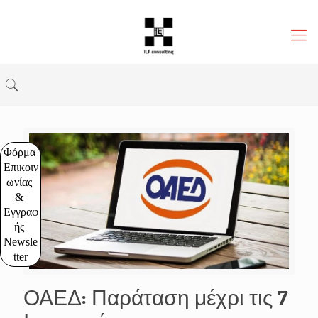
Φόρμα 
Επικοιν
ωνίας 
& 
Εγγραφ
ής 
Newsle
tter
ΟΑΕΔ: Παράταση μέχρι τις 7