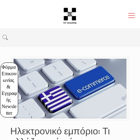
Φόρμα 
Επικοιν
ωνίας 
& 
Εγγραφ
ής 
Newsle
tter
Ηλεκτρονικό εμπόριο: Τι