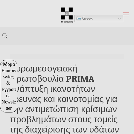
Greek
Φόρμα 
Ευρωμεσογειακή
Επικοιν
Πρωτοβουλία PRIMA
ωνίας 
& 
ανάπτυξη ικανοτήτων
Εγγραφ
ής 
έρευνας και καινοτομίας για
Newsle
την αντιμετώπιση κρίσιμων
tter
προβλημάτων στους τομείς
της διαχείρισης των υδάτων