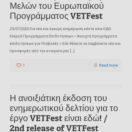
Μελών του Ευρωπαϊκού
Name
Προγράμματος VETFest
25/07/2020 Για νέα και έγκυρη ενημέρωση κάντε κλικ ΕΔΩ
Email
Ενεργά Προγράμματα Επιδοτήσεων < Ανοιχτά προγράμματα
επιδοτήσεων για Υποβολές > Εάν θέλετε να λαμβάνετε νέα και
προσφορές από την εταιρεία μας
[…]
0
Read more
* Κάνοντας εγγραφή συμφωνείτε να γραφτείτε, με
σκοπό την ενημέρωση σας, για επιδοτούμενα
Η ανοιξιάτικη έκδοση του
προγράμματα, χρηματοδοτικά εργαλεία.
ενημερωτικού δελτίου για το
* Έχετε το δικαίωμα ανά πάσα στιγμή να ζητήσετε
τη διαγραφή σας.
έργο VETFest είναι εδώ! /
2nd release of VETFest