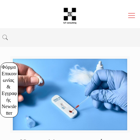
Φόρμα 
Επικοιν
ωνίας 
& 
Εγγραφ
ής 
Newsle
tter