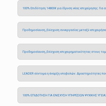
100% Επιδότηση 14800€ για ίδρυση νέας επιχείρησης. Για 
Προδημοσίευση_Ενίσχυση συνεργασίας µεταξύ επιχειρήσε
Προδημοσίευση_Ενίσχυ
ση
ε
πιχειρηµατικότητας στους τοµ
LEADER σύντομα η έναρξη υποβολών. Δραστηριότητες που 
100% ΕΠΙΔΟΤΗΣΗ ΓΙΑ ΕΝΙΣΧΥΣΗ ΥΠΗΡΕΣΙΩΝ ΨΥΧΙΚΗΣ ΥΓΕΙΑ