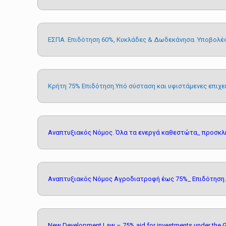
ΕΣΠΑ. Επιδότηση 60%, Κυκλάδες & Δωδεκάνησα. Υποβολές
Κρήτη 75% Επιδότηση.Υπό σύσταση και υφιστάμενες επιχε
Αναπτυξιακός Νόμος. Όλα τα ενεργά καθεστώτα_ προσκλ
Αναπτυξιακός Νόμος Αγροδιατροφή έως 75%_ Επιδότηση.
New Development Law – 75% aid for investments under the Gr