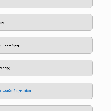
σης
έα πρόσκλησης
σκλησης
ία ,Φθιώτιδα ,Φωκίδα