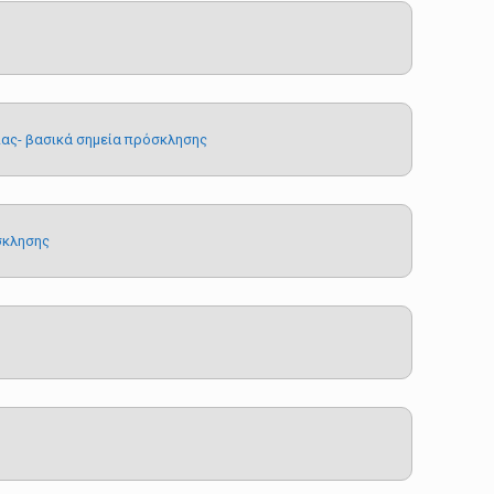
ας- βασικά σηµεία πρόσκλησης
σκλησης