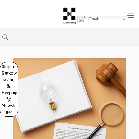
Greek
Φόρμα 
Επικοιν
ωνίας 
& 
Εγγραφ
ής 
Newsle
tter