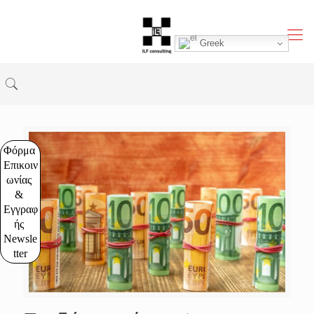
Greek
Φόρμα 
Επικοιν
ωνίας 
& 
Εγγραφ
ής 
Newsle
tter