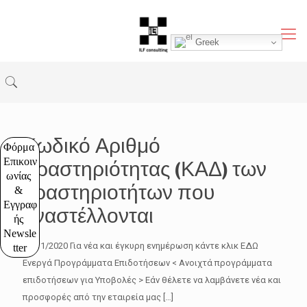
Greek
Κωδικό Αριθμό
Φόρμα 
Επικοιν
Δραστηριότητας (ΚΑΔ) των
ωνίας 
δραστηριοτήτων που
& 
Εγγραφ
αναστέλλονται
ής 
Newsle
27/11/2020 Για νέα και έγκυρη ενημέρωση κάντε κλικ ΕΔΩ
tter
Ενεργά Προγράμματα Επιδοτήσεων < Ανοιχτά προγράμματα
επιδοτήσεων για Υποβολές > Εάν θέλετε να λαμβάνετε νέα και
προσφορές από την εταιρεία μας
[…]