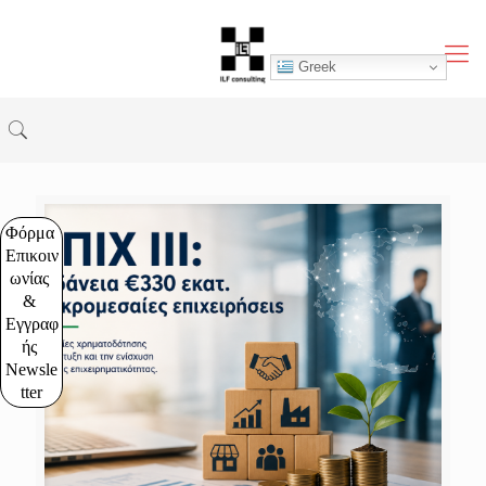
Greek
Φόρμα 
Επικοιν
ωνίας 
& 
Εγγραφ
ής 
Newsle
tter