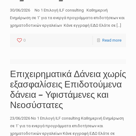
30/06/2026 No 1 Επιλογή ILF consulting Καθημερινή
Ενημέρωση σε 1′ για τα ενεργά προγράμματα επιδοτήσεων και
χρηματοδοτικών εργαλείων Κάνε εγγραφή ΕΔΩ Ελάτε σε
[…]
0
Read more
OK
Καλώς ήρθατε
Ενημερωθείτε άμεσα, έγκαιρα και έγκυρα για τα
Επιχειρηματικά Δάνεια χωρίς
επιδοτούμενα προγράμματα και όλα τα
χρηματοδοτούμενα εργαλεία
εξασφαλίσεις Επιδοτούμενα
δάνεια – Υφιστάμενες και
Νεοσύστατες
Name
23/06/2026 No 1 Επιλογή ILF consulting Καθημερινή Ενημέρωση
σε 1′ για τα ενεργά προγράμματα επιδοτήσεων και
χρηματοδοτικών εργαλείων Κάνε εγγραφή ΕΔΩ Ελάτε σε
Email