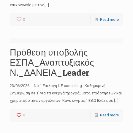
επικοινωνία με τον
[…]
0
Read more
Πρόθεση υποβολής
* Κάνοντας εγγραφή συμφωνείτε να γραφτείτε, με
σκοπό την ενημέρωση σας, για επιδοτούμενα
ΕΣΠΑ_Αναπτυξιακός
προγράμματα, χρηματοδοτικά εργαλεία.
Ν._ΔΑΝΕΙΑ_Leader
* Έχετε το δικαίωμα ανά πάσα στιγμή να ζητήσετε
τη διαγραφή σας.
23/06/2026 No 1 Επιλογή ILF consulting Καθημερινή
Ενημέρωση σε 1′ για τα ενεργά προγράμματα επιδοτήσεων και
χρηματοδοτικών εργαλείων Κάνε εγγραφή ΕΔΩ Ελάτε σε
[…]
0
Read more