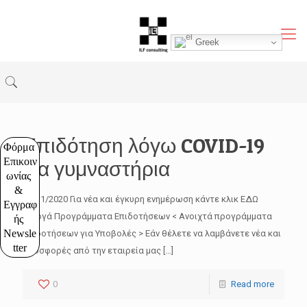
Greek
Επιδότηση λόγω COVID-19
Φόρμα 
Επικοιν
για γυμναστήρια
ωνίας 
& 
11/11/2020 Για νέα και έγκυρη ενημέρωση κάντε κλικ ΕΔΩ
Εγγραφ
Ενεργά Προγράμματα Επιδοτήσεων < Ανοιχτά προγράμματα
ής 
Newsle
επιδοτήσεων για Υποβολές > Εάν θέλετε να λαμβάνετε νέα και
tter
προσφορές από την εταιρεία μας
[…]
0
Read more