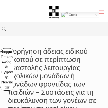
Greek
Χορήγηση άδειας ειδικού
Φόρμα 
Επικοιν
σκοπού σε περίπτωση
ωνίας 
αναστολής λειτουργίας
& 
Εγγραφ
σχολικών μονάδων ή
ής 
μονάδων φροντίδας των
Newsle
tter
παιδιών – Συστάσεις για τη
διευκόλυνση των γονέων σε