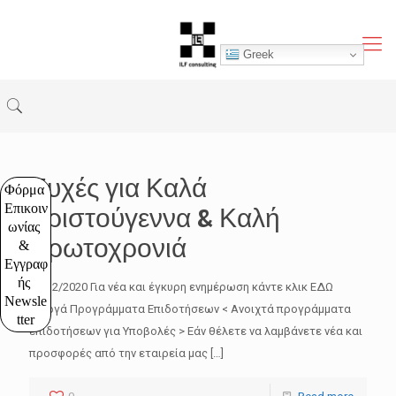
Greek
Ευχές για Καλά
Φόρμα 
Επικοιν
Χριστούγεννα & Καλή
ωνίας 
πρωτοχρονιά
& 
Εγγραφ
ής 
21/12/2020 Για νέα και έγκυρη ενημέρωση κάντε κλικ ΕΔΩ
Newsle
Ενεργά Προγράμματα Επιδοτήσεων < Ανοιχτά προγράμματα
tter
επιδοτήσεων για Υποβολές > Εάν θέλετε να λαμβάνετε νέα και
προσφορές από την εταιρεία μας
[…]