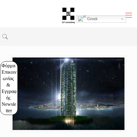
Greek
Φόρμα 
Επικοιν
ωνίας 
& 
Εγγραφ
ής 
Newsle
tter