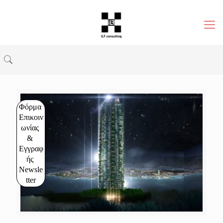
Φόρμα 
Επικοιν
ωνίας 
& 
Εγγραφ
ής 
Newsle
tter