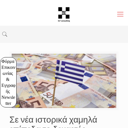
Φόρμα 
Επικοιν
ωνίας 
& 
Εγγραφ
ής 
Newsle
tter
Σε νέα ιστορικά χαμηλά