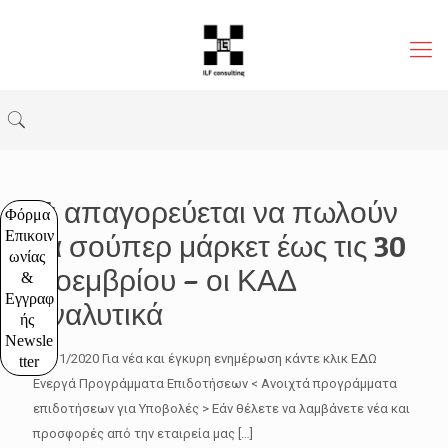
Τι απαγορεύεται να πωλούν
Φόρμα 
Επικοιν
τα σούπερ μάρκετ έως τις 30
ωνίας 
Νοεμβρίου – οι ΚΑΔ
& 
Εγγραφ
αναλυτικά
ής 
Newsle
10/11/2020 Για νέα και έγκυρη ενημέρωση κάντε κλικ ΕΔΩ
tter
Ενεργά Προγράμματα Επιδοτήσεων < Ανοιχτά προγράμματα
επιδοτήσεων για Υποβολές > Εάν θέλετε να λαμβάνετε νέα και
προσφορές από την εταιρεία μας
[…]