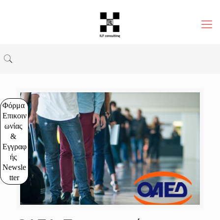
Φόρμα 
Επικοιν
ωνίας 
& 
Εγγραφ
ής 
Newsle
tter