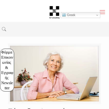
Greek
Φόρμα 
Επικοιν
ωνίας 
& 
Εγγραφ
ής 
Newsle
tter