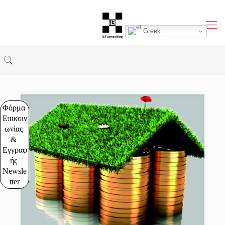
Greek
Φόρμα 
Επικοιν
ωνίας 
& 
Εγγραφ
ής 
Newsle
tter