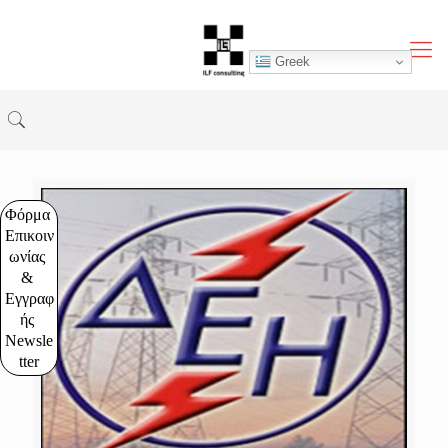
Greek
Φόρμα 
Επικοιν
ωνίας 
& 
Εγγραφ
ής 
Newsle
tter