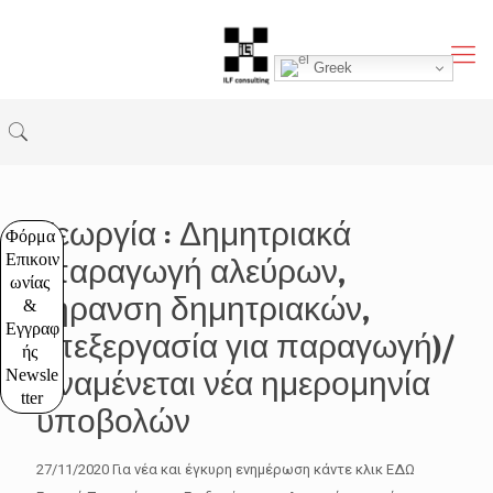
Greek
Γεωργία : Δημητριακά
Φόρμα 
Επικοιν
(παραγωγή αλεύρων,
ωνίας 
ξήρανση δημητριακών,
& 
Εγγραφ
επεξεργασία για παραγωγή)/
ής 
Αναμένεται νέα ημερομηνία
Newsle
tter
υποβολών
27/11/2020 Για νέα και έγκυρη ενημέρωση κάντε κλικ ΕΔΩ