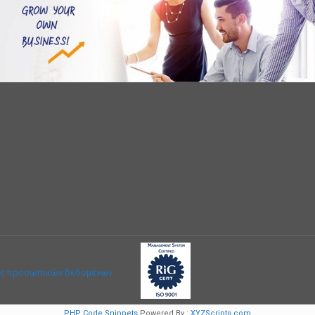
ας προσωπικών δεδομένων
PHP Code Snippets
Powered By :
XYZScripts.com