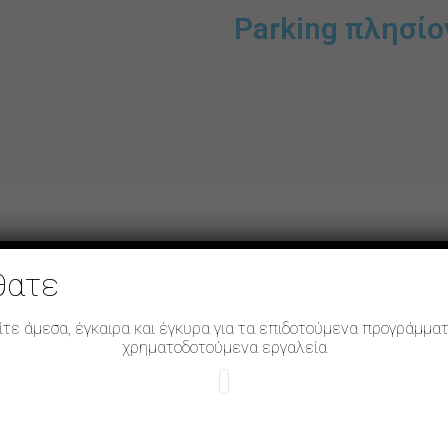
Parking πλησίο
θατε
ε άμεσα, έγκαιρα και έγκυρα για τα επιδοτούμενα προγράμματ
χρηματοδοτούμενα εργαλεία