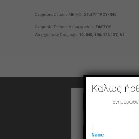
Ονομασία Στάσης ΜΕΤΡΟ :
ΣΤ.ΣΥΓΓΡΟΥ-ΦΙΞ
Ονομασία Στάσης Λεωφορείου :
ΕΦΕΣΟΥ
Διερχόμενες Γραμμές
:
10, 040, 106, 126,137, Α2
Καλώς ήρ
Ενημερωθείτ
Name