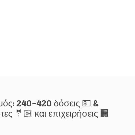
ός: 240–420 δόσεις 💵 &
ες 🤵🏻 και επιχειρήσεις 🏢