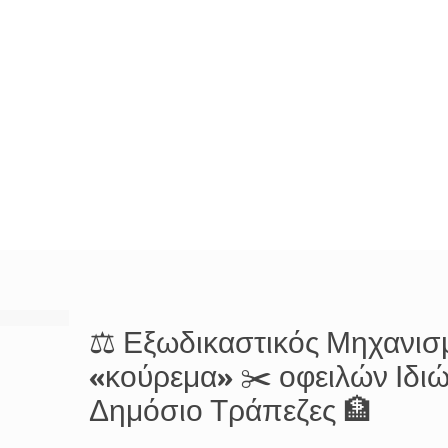
⚖️ Εξωδικαστικός Μηχανισμ
«κούρεμα» ✂️ οφειλών Ιδιώτ
Δημόσιο Τράπεζες 🏦