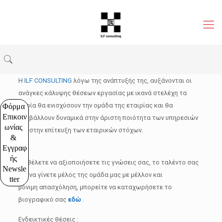
Η
ILF CONSULTING
λόγω της ανάπτυξής της, αυξάνονται οι
ανάγκες κάλυψης θέσεων εργασίας με ικανά στελέχη τα
οποία θα ενισχύσουν την ομάδα της εταιρίας και θα
Φόρμα 
Επικοιν
συμβάλλουν δυναμικά στην άριστη ποιότητα των υπηρεσιών
ωνίας 
και στην επίτευξη των εταιρικών στόχων.
& 
Εγγραφ
ής 
Αν θέλετε να αξιοποιήσετε τις γνώσεις σας, το ταλέντο σας
Newsle
και να γίνετε μέλος της ομάδα μας με μέλλον και
tter
μόνιμη απασχόληση, μπορείτε να καταχωρήσετε το
βιογραφικό σας
εδώ
.
Ενδεικτικές θέσεις :