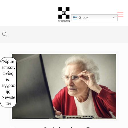
Greek
Φόρμα 
Επικοιν
ωνίας 
& 
Εγγραφ
ής 
Newsle
tter