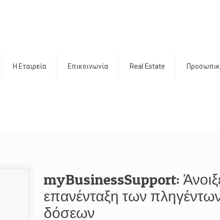
H Εταιρεία
Επικοινωνία
Real Estate
Προσωπικ
myBusinessSupport: Άνοιξ
επανένταξη των πληγέντων σ
δόσεων