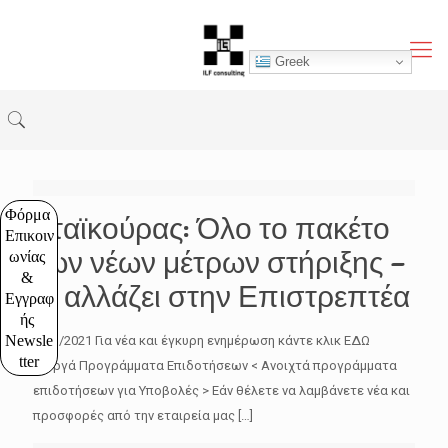
Greek
Φόρμα 
Σταϊκούρας: Όλο το πακέτο
Επικοιν
των νέων μέτρων στήριξης –
ωνίας 
& 
Τι αλλάζει στην Επιστρεπτέα
Εγγραφ
ής 
Newsle
11/3/2021 Για νέα και έγκυρη ενημέρωση κάντε κλικ ΕΔΩ
tter
Ενεργά Προγράμματα Επιδοτήσεων < Ανοιχτά προγράμματα
επιδοτήσεων για Υποβολές > Εάν θέλετε να λαμβάνετε νέα και
προσφορές από την εταιρεία μας
[…]