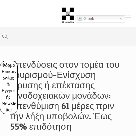
Greek
Επενδύσεις στον τομέα του
Φόρμα 
Επικοιν
Τουρισμού-Ενίσχυση
ωνίας 
ίδρυσης ή επέκτασης
& 
Εγγραφ
ξενοδοχειακών μονάδων:
ής 
Υπενθύμιση 61 μέρες πριν
Newsle
tter
την λήξη υποβολών. Έως
55% επιδότηση