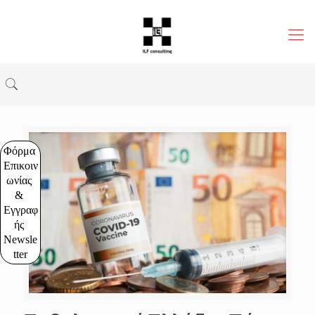
Φόρμα 
Επικοιν
ωνίας 
& 
Εγγραφ
ής 
Newsle
tter