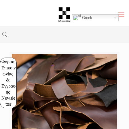
Greek
Φόρμα 
Επικοιν
ωνίας 
& 
Εγγραφ
ής 
Newsle
tter