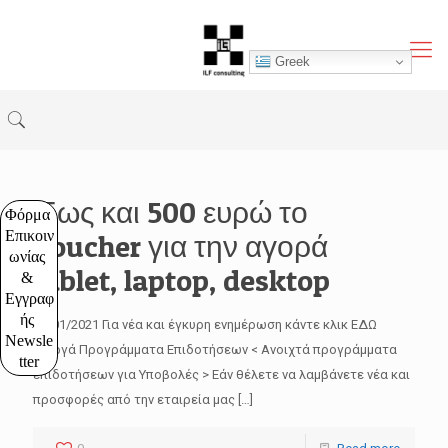
Greek
Έως και 500 ευρώ το
Φόρμα 
Επικοιν
voucher για την αγορά
ωνίας 
tablet, laptop, desktop
& 
Εγγραφ
ής 
12/01/2021 Για νέα και έγκυρη ενημέρωση κάντε κλικ ΕΔΩ
Newsle
Ενεργά Προγράμματα Επιδοτήσεων < Ανοιχτά προγράμματα
tter
επιδοτήσεων για Υποβολές > Εάν θέλετε να λαμβάνετε νέα και
προσφορές από την εταιρεία μας
[…]