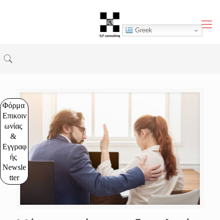
Greek
Φόρμα 
Επικοιν
ωνίας 
& 
Εγγραφ
ής 
Newsle
tter