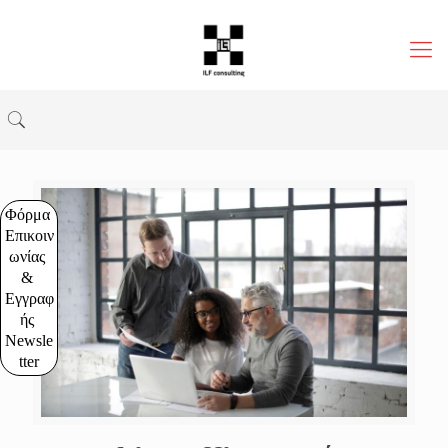
Φόρμα 
Επικοιν
ωνίας 
& 
Εγγραφ
ής 
Newsle
tter