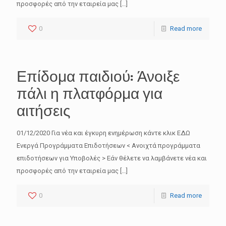
προσφορές από την εταιρεία μας
[…]
Καλώς ήρθατε
0
Read more
Ενημερωθείτε άμεσα, έγκαιρα και έγκυρα για τα
επιδοτούμενα προγράμματα και όλα τα
χρηματοδοτούμενα εργαλεία
Επίδομα παιδιού: Άνοιξε
πάλι η πλατφόρμα για
Name
αιτήσεις
01/12/2020 Για νέα και έγκυρη ενημέρωση κάντε κλικ ΕΔΩ
Email
Ενεργά Προγράμματα Επιδοτήσεων < Ανοιχτά προγράμματα
επιδοτήσεων για Υποβολές > Εάν θέλετε να λαμβάνετε νέα και
προσφορές από την εταιρεία μας
[…]
0
Read more