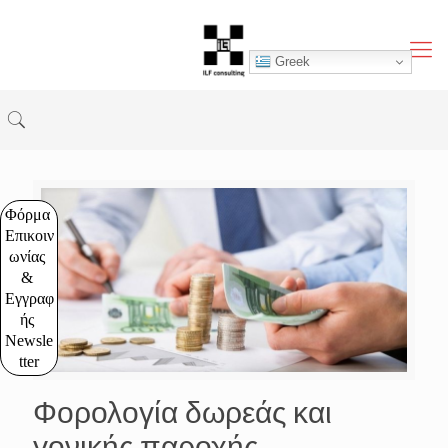
Greek
Φόρμα 
Επικοιν
ωνίας 
& 
Εγγραφ
ής 
Newsle
tter
Φορολογία δωρεάς και
γονικής παροχής