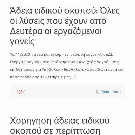
* Κάνοντας εγγραφή συμφωνείτε να γραφτείτε, με
Άδεια ειδικού σκοπού: Όλες
σκοπό την ενημέρωση σας, για επιδοτούμενα
οι λύσεις που έχουν από
προγράμματα, χρηματοδοτικά εργαλεία.
Δευτέρα οι εργαζόμενοι
* Έχετε το δικαίωμα ανά πάσα στιγμή να ζητήσετε
τη διαγραφή σας.
γονείς
16/11/2020 Για νέα και έγκυρη ενημέρωση κάντε κλικ ΕΔΩ
Ενεργά Προγράμματα Επιδοτήσεων < Ανοιχτά προγράμματα
επιδοτήσεων για Υποβολές > Εάν θέλετε να λαμβάνετε νέα και
προσφορές από την εταιρεία μας
[…]
0
Read more
Χορήγηση άδειας ειδικού
σκοπού σε περίπτωση