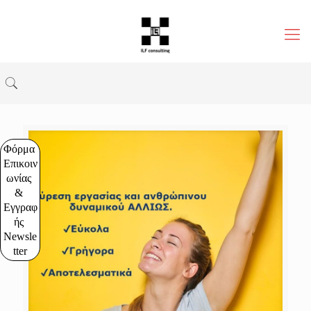
Φόρμα 
Επικοιν
ωνίας 
& 
Εγγραφ
ής 
Newsle
tter