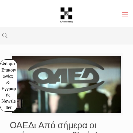
Φόρμα 
Επικοιν
ωνίας 
& 
Εγγραφ
ής 
Newsle
tter
ΟΑΕΔ: Από σήμερα οι