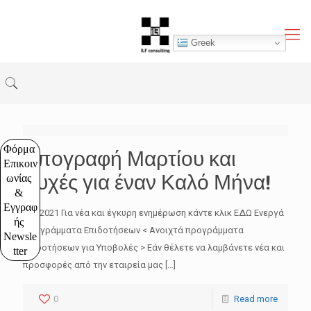
Greek
Φόρμα 
Απογραφή Μαρτίου και
Επικοιν
Ευχές για έναν Καλό Μήνα!
ωνίας 
& 
Εγγραφ
1/4/2021 Για νέα και έγκυρη ενημέρωση κάντε κλικ ΕΔΩ Ενεργά
ής 
Προγράμματα Επιδοτήσεων < Ανοιχτά προγράμματα
Newsle
επιδοτήσεων για Υποβολές > Εάν θέλετε να λαμβάνετε νέα και
tter
προσφορές από την εταιρεία μας
[…]
0
Read more