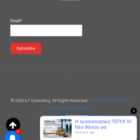
Email*
© 2026 ILF Consulting. All Rights Reserved.
Πολιτική προστασίας
προσωπικών δεδομένων
X
Η τροποποιητική ΤΕΠΙΧ ΙΙΙ:
Νέα δάνεια για
3
μικρομεσαίες επιχειρήσεις
19 hours ago