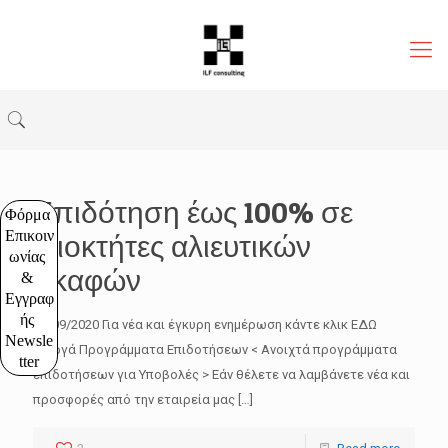
Επιδότηση έως 100% σε
Φόρμα 
Επικοιν
ιδιοκτήτες αλιευτικών
ωνίας 
σκαφών
& 
Εγγραφ
ής 
15/09/2020 Για νέα και έγκυρη ενημέρωση κάντε κλικ ΕΔΩ
Newsle
Ενεργά Προγράμματα Επιδοτήσεων < Ανοιχτά προγράμματα
tter
επιδοτήσεων για Υποβολές > Εάν θέλετε να λαμβάνετε νέα και
προσφορές από την εταιρεία μας
[…]