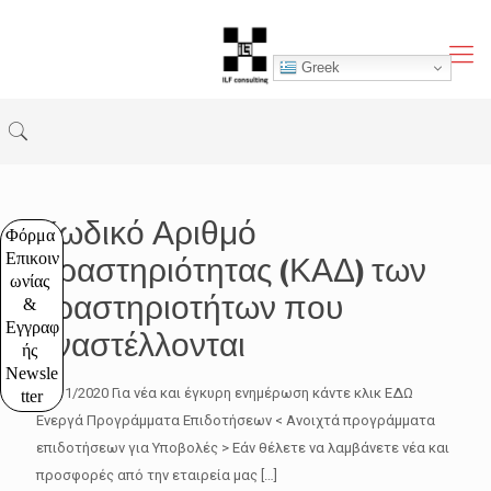
Greek
Κωδικό Αριθμό
Φόρμα 
Επικοιν
Δραστηριότητας (ΚΑΔ) των
ωνίας 
δραστηριοτήτων που
& 
Εγγραφ
αναστέλλονται
ής 
Newsle
27/11/2020 Για νέα και έγκυρη ενημέρωση κάντε κλικ ΕΔΩ
tter
Ενεργά Προγράμματα Επιδοτήσεων < Ανοιχτά προγράμματα
επιδοτήσεων για Υποβολές > Εάν θέλετε να λαμβάνετε νέα και
προσφορές από την εταιρεία μας
[…]