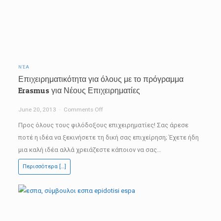
ΝΈΑ
Επιχειρηματικότητα για όλους με το πρόγραμμα
Erasmus για Νέους Επιχειρηματίες
on
June 20, 2013
Comments Off
Επιχειρηματικότητα
Προς όλους τους φιλόδοξους επιχειρηματίες! Σας άρεσε
για
ποτέ η ιδέα να ξεκινήσετε τη δική σας επιχείρηση; Έχετε ήδη
όλους
μια καλή ιδέα αλλά χρειάζεστε κάποιον να σας…
με
Περισσότερα […]
το
πρόγραμμα
Erasmus
για
Νέους