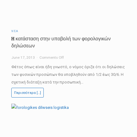
ΝΈΑ
H κατάσταση στην υποβολή των φορολογικών
δηλώσεων
on
June 17, 2013
Comments Off
H
Φέτος όπως είναι ήδη γνωστό, ο νόμος όριζε ότι οι δηλώσεις
κατάσταση
των φυσικών προσώπων θα υποβληθούν από 1/2 έως 30/6. Η
στην
σχετική διάταξη κατά την προσωπική…
υποβολή
Περισσότερα […]
των
φορολογικών
δηλώσεων