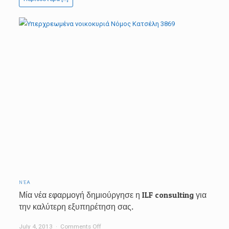
εικονικά
τιμολόγια
ΝΈΑ
Μία νέα εφαρμογή δημιούργησε η ILF consulting για
την καλύτερη εξυπηρέτηση σας.
on
July 4, 2013
Comments Off