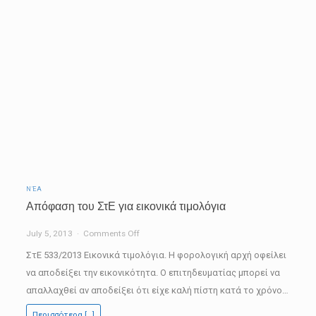
ΝΈΑ
Απόφαση του ΣτΕ για εικονικά τιμολόγια
on
July 5, 2013
Comments Off
Απόφαση
ΣτΕ 533/2013 Εικονικά τιμολόγια. Η φορολογική αρχή οφείλει
του
να αποδείξει την εικονικότητα. Ο επιτηδευματίας μπορεί να
ΣτΕ
απαλλαχθεί αν αποδείξει ότι είχε καλή πίστη κατά το χρόνο…
για
Περισσότερα […]