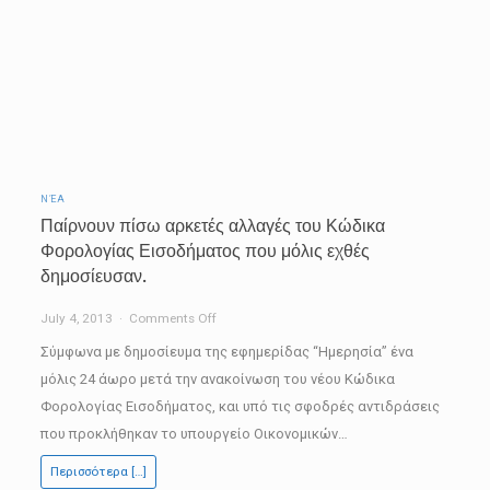
ΝΈΑ
Παίρνουν πίσω αρκετές αλλαγές του Κώδικα
Φορολογίας Εισοδήματος που μόλις εχθές
δημοσίευσαν.
on
July 4, 2013
Comments Off
Παίρνουν
Σύμφωνα με δημοσίευμα της εφημερίδας “Ημερησία” ένα
πίσω
μόλις 24 άωρο μετά την ανακοίνωση του νέου Κώδικα
αρκετές
Φορολογίας Εισοδήματος, και υπό τις σφοδρές αντιδράσεις
αλλαγές
που προκλήθηκαν το υπουργείο Οικονομικών…
του
Περισσότερα […]
Κώδικα