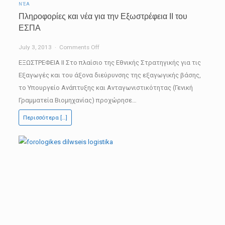
ΝΈΑ
Πληροφορίες και νέα για την Εξωστρέφεια ΙΙ του
ΕΣΠΑ
on
July 3, 2013
Comments Off
Πληροφορίες
ΕΞΩΣΤΡΕΦΕΙΑ ΙΙ Στο πλαίσιο της Εθνικής Στρατηγικής για τις
και
Εξαγωγές και του άξονα διεύρυνσης της εξαγωγικής βάσης,
νέα
το Υπουργείο Ανάπτυξης και Ανταγωνιστικότητας (Γενική
για
Γραμματεία Βιομηχανίας) προχώρησε…
την
Περισσότερα […]
Εξωστρέφεια
ΙΙ
του
ΕΣΠΑ