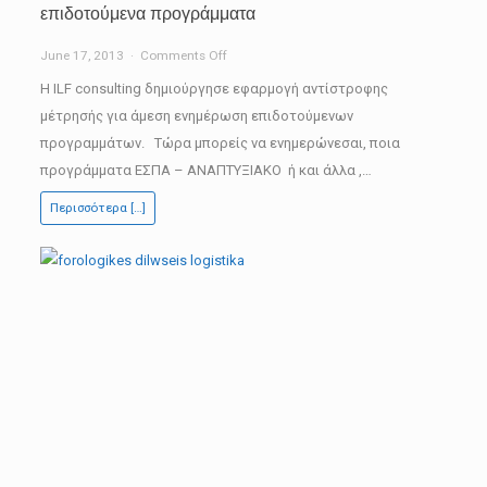
επιδοτούμενα προγράμματα
on
June 17, 2013
Comments Off
Εφαρμογή
Η ILF consulting δημιούργησε εφαρμογή αντίστροφης
ενημερώσεων
μέτρησής για άμεση ενημέρωση επιδοτούμενων
για
προγραμμάτων. Τώρα μπορείς να ενημερώνεσαι, ποια
διορίες
προγράμματα ΕΣΠΑ – ΑΝΑΠΤΥΞΙΑΚΟ ή και άλλα ,…
σε
Περισσότερα […]
επιδοτούμενα
προγράμματα