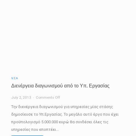
ΝΈΑ
Διενέργεια διαγωνισμού από το Υπ. Εργασίας
on
July 2, 2013
Comments Off
Διενέργεια
Tην διενέργεια διαγωνισμού για υπηρεσίες μίας στάσης
διαγωνισμού
δημοσίευσε το Υπ.Εργασίας. Το μεγάλο αυτό έργο που έχει
από
προϋπολογισμό 5.000.000 ευρώ θα συνδέσει όλες τις
το
υπηρεσίες που εποπτέει…
Υπ.