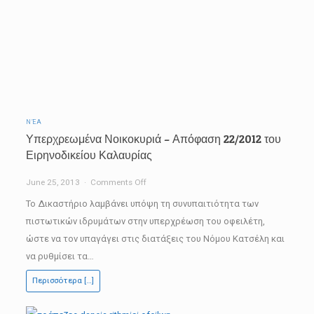
ΝΈΑ
Υπερχρεωμένα Νοικοκυριά – Απόφαση 22/2012 του
Ειρηνοδικείου Καλαυρίας
on
June 25, 2013
Comments Off
Υπερχρεωμένα
Το Δικαστήριο λαμβάνει υπόψη τη συνυπαιτιότητα των
Νοικοκυριά
πιστωτικών ιδρυμάτων στην υπερχρέωση του οφειλέτη,
–
ώστε να τον υπαγάγει στις διατάξεις του Νόμου Κατσέλη και
Απόφαση
να ρυθμίσει τα…
22/2012
Περισσότερα […]
του
Ειρηνοδικείου