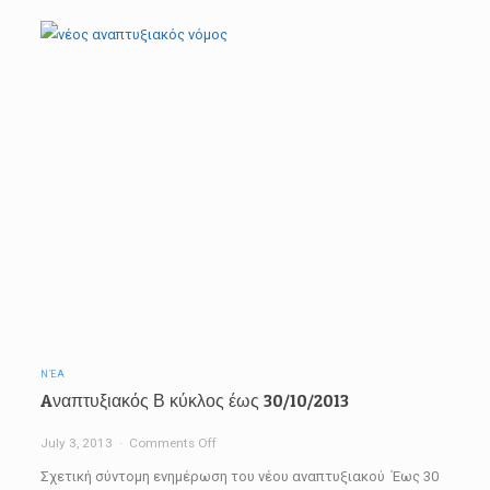
Φορολογίας
Εισοδήματος
που
μόλις
εχθές
δημοσίευσαν.
ΝΈΑ
Aναπτυξιακός Β κύκλος έως 30/10/2013
on
July 3, 2013
Comments Off
Aναπτυξιακός
Σχετική σύντομη ενημέρωση του νέου αναπτυξιακού Έως 30