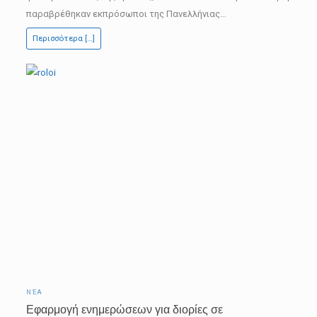
τρόικας
παραβρέθηκαν εκπρόσωποι της Πανελλήνιας…
για
Περισσότερα […]
τις
ΑΠΕ
ΝΈΑ
Εφαρμογή ενημερώσεων για διορίες σε