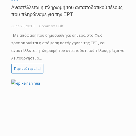
Αναστέλλεται η πληρωμή του ανταποδοτικού τέλους
που πληρώναμε για την ΕΡΤ
on
June 20, 2013
Comments Off
Αναστέλλεται
Με απόφαση που δημοσιεύθηκε σήμερα στο ΦΕΚ
η
τροποποιείται η απόφαση κατάργησης της ΕΡΤ , και
πληρωμή
αναστέλλεται η πληρωμή του ανταποδοτικού τέλους μέχρι να
του
λειτουργήσει ο…
ανταποδοτικού
Περισσότερα […]
τέλους
που
πληρώναμε
για
την
ΕΡΤ