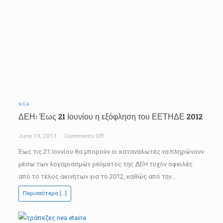
ΝΈΑ
ΔΕΗ: Έως 21 Ιουνίου η εξόφληση του ΕΕΤΗΔΕ 2012
on
June 19, 2013
Comments Off
ΔΕΗ:
Έως τις 21 Ιουνίου θα μπορούν οι καταναλωτές να πληρώνουν
Έως
μέσω των λογαριασμών ρεύματος της ΔΕΗ τυχόν οφειλές
21
από το τέλος ακινήτων για το 2012, καθώς από την…
Ιουνίου
Περισσότερα […]
η
εξόφληση
του