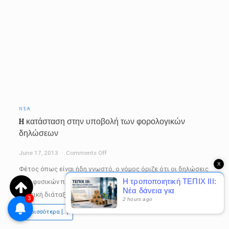
ΝΈΑ
H κατάσταση στην υποβολή των φορολογικών
δηλώσεων
on
June 17, 2013
Comments Off
X
H
Φέτος όπως είναι ήδη γνωστό, ο νόμος όριζε ότι οι δηλώσεις
κατάσταση
Η τροποποιητική ΤΕΠΙΧ ΙΙΙ:
των φυσικών προσώπων θα υποβληθούν από 1/2 έως 30/6. Η
Νέα δάνεια για
στην
σχετική διάταξη κατά την προσωπική…
3
μικρομεσαίες επιχειρήσεις
2 hours ago
υποβολή
Περισσότερα […]
των