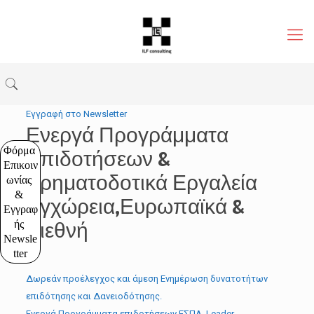
Εγγραφή στο Newsletter
Ενεργά Προγράμματα
Φόρμα 
Επιδοτήσεων &
Επικοιν
Χρηματοδοτικά Εργαλεία
ωνίας 
& 
Εγχώρεια,Ευρωπαϊκά &
Εγγραφ
Διεθνή​
ής 
Newsle
tter
Δωρεάν προέλεγχος και άμεση Ενημέρωση δυνατοτήτων
επιδότησης και Δανειοδότησης.
Ενεργά Προγράμματα επιδοτήσεων ΕΣΠΑ, Leader,