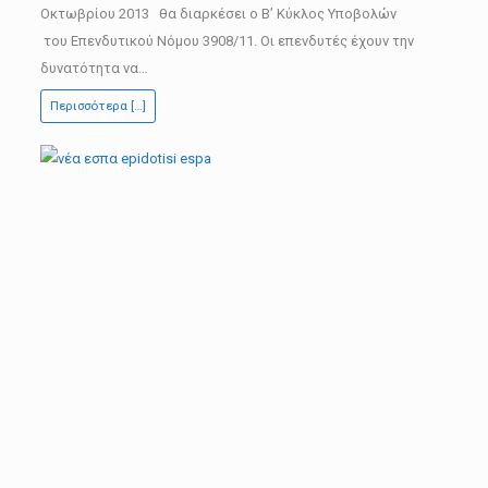
Β
Οκτωβρίου 2013 θα διαρκέσει ο Β’ Κύκλος Υποβολών
κύκλος
του Επενδυτικού Νόμου 3908/11. Οι επενδυτές έχουν την
έως
δυνατότητα να…
30/10/2013
Περισσότερα […]