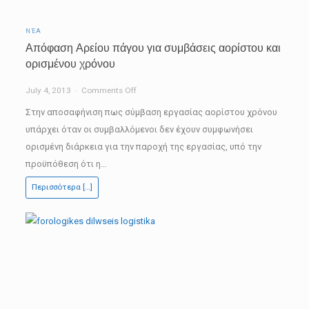
ΝΈΑ
Απόφαση Αρείου πάγου για συμβάσεις αορίστου και
ορισμένου χρόνου
on
July 4, 2013
Comments Off
Απόφαση
Στην αποσαφήνιση πως σύμβαση εργασίας αορίστου χρόνου
Αρείου
υπάρχει όταν οι συμβαλλόμενοι δεν έχουν συμφωνήσει
πάγου
ορισμένη διάρκεια για την παροχή της εργασίας, υπό την
για
προϋπόθεση ότι η…
συμβάσεις
Περισσότερα […]
αορίστου
και
ορισμένου
χρόνου