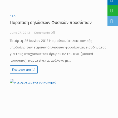
ΝΈΑ
Παράταση δηλώσεων Φυσικών προσώπων
on
June 27, 2013
Comments Off
Παράταση
Τετάρτη, 26 Ιουνίου 2013 Η προθεσμία ηλεκτρονικής
δηλώσεων
υποβολής των ετήσιων δηλώσεων φορολογίας εισοδήματος
Φυσικών
για τους υπόχρεους του άρθρου 62 του ΚΦΕ (φυσικά
προσώπων
πρόσωπα), παρατείνεται ανάλογα με…
Περισσότερα […]