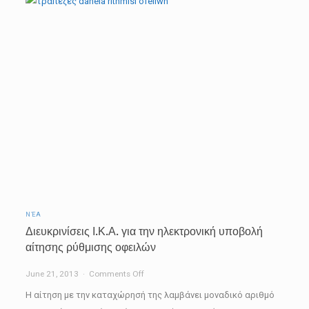
Καλαυρίας
ΝΈΑ
Διευκρινίσεις Ι.Κ.Α. για την ηλεκτρονική υποβολή
αίτησης ρύθμισης οφειλών
on
June 21, 2013
Comments Off
Διευκρινίσεις
Η αίτηση με την καταχώρησή της λαμβάνει μοναδικό αριθμό
Ι.Κ.Α.