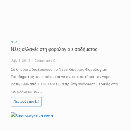
ΝΈΑ
Νέες αλλαγές στη φορολογία εισοδήματος
on
July 3, 2013
Comments Off
Νέες
Σε δημόσια διαβούλευση ο Νέος Κώδικας Φορολογίας
αλλαγές
Εισοδήματος που πρόκειται να αντικαταστήσει τον νόμο
στη
2238/1994 από 1.1.2014 Με μια πρώτη ανάγνωση μερικές από
φορολογία
τις αλλαγές που…
εισοδήματος
Περισσότερα […]