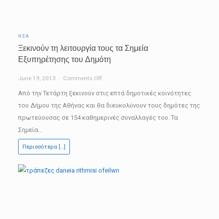
ΝΈΑ
Ξεκινούν τη λειτουργία τους τα Σημεία
Εξυπηρέτησης του Δημότη
on
June 19, 2013
Comments Off
Ξεκινούν
Από την Τετάρτη ξεκινούν στις επτά δημοτικές κοινότητες
τη
του Δήμου της Αθήνας και θα διευκολύνουν τους δημότες της
λειτουργία
πρωτεύουσας σε 154 καθημερινές συναλλαγές του. Τα
τους
Σημεία…
τα
Περισσότερα […]
Σημεία
Εξυπηρέτησης
του
Δημότη