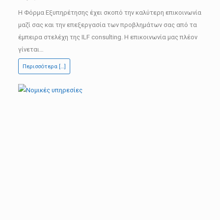
Μία
Η Φόρμα Εξυπηρέτησης έχει σκοπό την καλύτερη επικοινωνία
νέα
μαζί σας και την επεξεργασία των προβλημάτων σας από τα
εφαρμογή
έμπειρα στελέχη της ILF consulting. Η επικοινωνία μας πλέον
δημιούργησε
γίνεται…
η
Περισσότερα […]
ILF
consulting
για
την
καλύτερη
εξυπηρέτηση
σας.