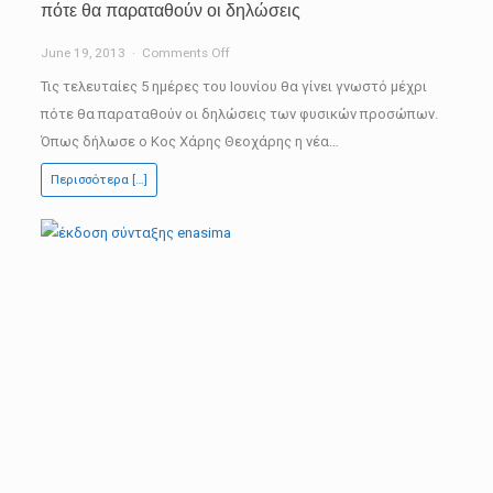
πότε θα παραταθούν οι δηλώσεις
on
June 19, 2013
Comments Off
Τις
Τις τελευταίες 5 ημέρες του Ιουνίου θα γίνει γνωστό μέχρι
τελευταίες
πότε θα παραταθούν οι δηλώσεις των φυσικών προσώπων.
ημέρες
Όπως δήλωσε ο Κος Χάρης Θεοχάρης η νέα…
του
Περισσότερα […]
Ιουνίου
θα
αποφασιστεί
ως
πότε
θα
παραταθούν
οι
δηλώσεις