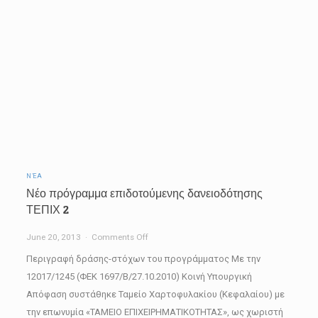
Επιχειρηματίες
ΝΈΑ
Νέο πρόγραμμα επιδοτούμενης δανειοδότησης
ΤΕΠΙΧ 2
on
June 20, 2013
Comments Off
Νέο
Περιγραφή δράσης-στόχων του προγράμματος Με την
πρόγραμμα
12017/1245 (ΦΕΚ 1697/Β/27.10.2010) Κοινή Υπουργική
επιδοτούμενης
Απόφαση συστάθηκε Ταμείο Χαρτοφυλακίου (Κεφαλαίου) με
δανειοδότησης
την επωνυμία «ΤΑΜΕΙΟ ΕΠΙΧΕΙΡΗΜΑΤΙΚΟΤΗΤΑΣ», ως χωριστή