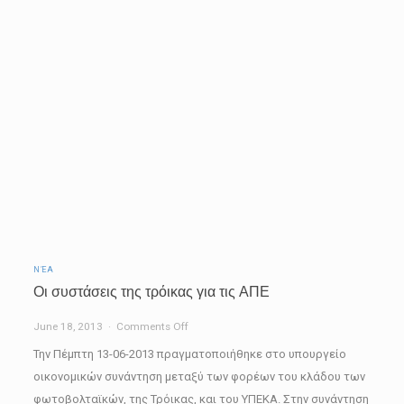
ΕΕΤΗΔΕ
2012
ΝΈΑ
Οι συστάσεις της τρόικας για τις ΑΠΕ
on
June 18, 2013
Comments Off
Οι
Την Πέμπτη 13-06-2013 πραγματοποιήθηκε στο υπουργείο
συστάσεις
οικονομικών συνάντηση μεταξύ των φορέων του κλάδου των
της
φωτοβολταϊκών, της Τρόικας, και του ΥΠΕΚΑ. Στην συνάντηση