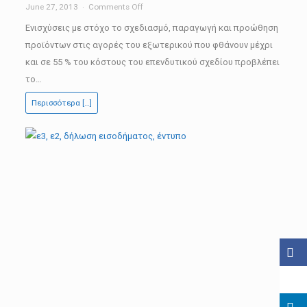
on
June 27, 2013
Comments Off
Προδημοσίευση
Ενισχύσεις με στόχο το σχεδιασμό, παραγωγή και προώθηση
του
προϊόντων στις αγορές του εξωτερικού που φθάνουν μέχρι
προγράμματος
και σε 55 % του κόστους του επενδυτικού σχεδίου προβλέπει
Εξωστρέφεια-
το…
Ανταγωνιστικότητα
Περισσότερα […]
ΙΙ