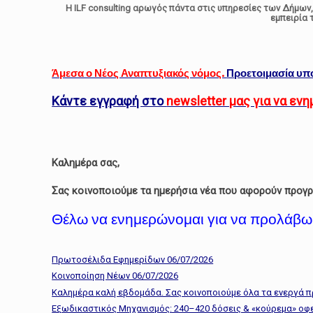
Η ILF consulting αρωγός πάντα στις υπηρεσίες των Δήμων
εμπειρία 
Άμεσα ο Νέος Αναπτυξιακός νόμος.
Προετοιμασία υπ
Κάντε εγγραφή στο
newsletter μας για να ε
Καλημέρα σας,
Σας κοινοποιούμε τα ημερήσια νέα που αφορούν προγρ
Θέλω να ενημερώνομαι για να προλάβω
Πρωτοσέλιδα Εφημερίδων 06/07/2026
Κοινοποίηση Νέων 06/07/2026
Καλημέρα καλή εβδομάδα. Σας κοινοποιούμε όλα τα ενεργά 
Εξωδικαστικός Μηχανισμός: 240–420 δόσεις & «κούρεμα» οφε