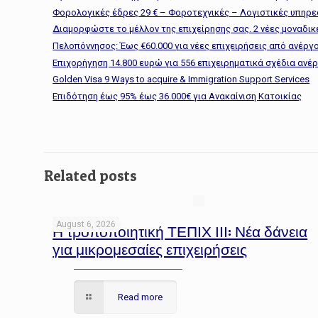
Φορολογικές έδρες 29 € – Φοροτεχνικές – Λογιστικές υπηρε
Διαμορφώστε το μέλλον της επιχείρησης σας. 2 νέες μοναδικέ
Πελοπόννησος: Έως €60.000 για νέες επιχειρήσεις από ανέργ
Επιχορήγηση 14.800 ευρώ για 556 επιχειρηματικά σχέδια ανέ
Golden Visa 9 Ways to acquire & Immigration Support Services
Επιδότηση έως 95% έως 36.000€ για Ανακαίνιση Κατοικίας
Related posts
August 6, 2026
Η τροποποιητική ΤΕΠΙΧ ΙΙΙ: Νέα δάνεια
για μικρομεσαίες επιχειρήσεις
Read more