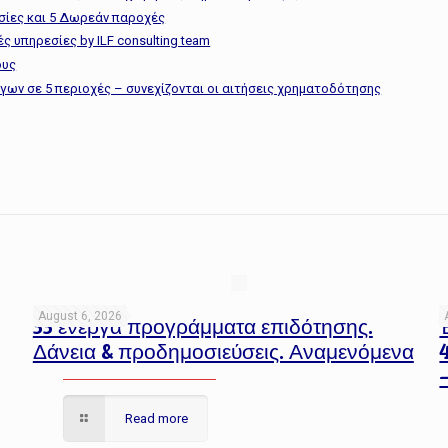
σίες και 5 Δωρεάν παροχές
ς υπηρεσίες by ILF consulting team
ους
ργων σε 5 περιοχές – συνεχίζονται οι αιτήσεις χρηματοδότησης
August 6, 2026
33 ενεργά προγράμματα επιδότησης.
Δάνεια & προδημοσιεύσεις. Αναμενόμενα
Read more